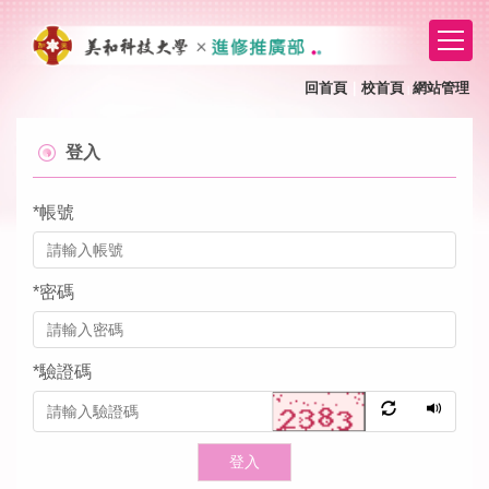
跳
到
主
要
回首頁
｜
校首頁
網站管理
｜
內
容
登入
區
*
帳號
*
密碼
*
驗證碼
登入