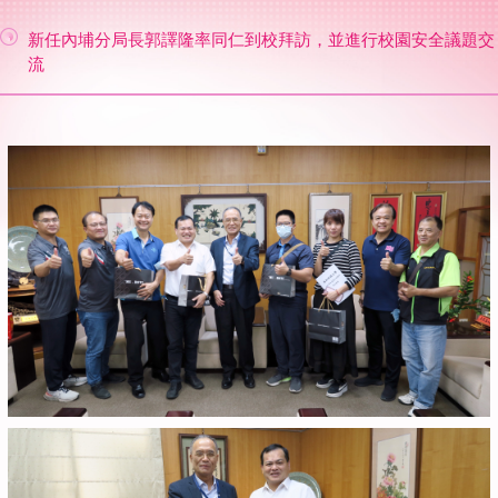
新任內埔分局長郭譯隆率同仁到校拜訪，並進行校園安全議題交
流