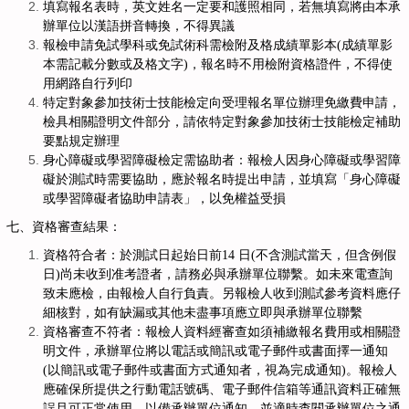
填寫報名表時，英文姓名一定要和護照相同，若無填寫將由本承
辦單位以漢語拼音轉換，不得異議
報檢申請免試學科或免試術科需檢附及格成績單影本(成績單影
本需記載分數或及格文字)，報名時不用檢附資格證件，不得使
用網路自行列印
特定對象參加技術士技能檢定向受理報名單位辦理免繳費申請，
檢具相關證明文件部分，請依特定對象參加技術士技能檢定補助
要點規定辦理
身心障礙或學習障礙檢定需協助者：報檢人因身心障礙或學習障
礙於測試時需要協助，應於報名時提出申請，並填寫「身心障礙
或學習障礙者協助申請表」，以免權益受損
七、資格審查結果：
資格符合者：於測試日起始日前14 日(不含測試當天，但含例假
日)尚未收到准考證者，請務必與承辦單位聯繫。如未來電查詢
致未應檢，由報檢人自行負責。另報檢人收到測試參考資料應仔
細核對，如有缺漏或其他未盡事項應立即與承辦單位聯繫
資格審查不符者：報檢人資料經審查如須補繳報名費用或相關證
明文件，承辦單位將以電話或簡訊或電子郵件或書面擇一通知
(以簡訊或電子郵件或書面方式通知者，視為完成通知)。報檢人
應確保所提供之行動電話號碼、電子郵件信箱等通訊資料正確無
誤且可正常使用，以備承辦單位通知，並適時查閱承辦單位之通