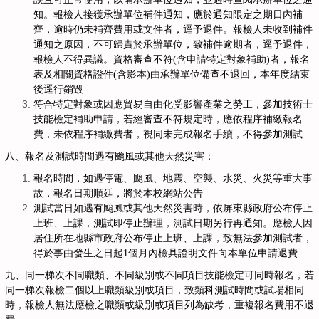
知。報檢人接獲承辦單位補件通知，應於通知限定之期日內補
齊，逾時仍未補齊費用或文件者，逕予退件。報檢人未收到補件
通知之原因，不可歸責於承辦單位，致補件逾期者，逕予退件，
報檢人不得異議。資格審查不符(含申請特定對象補助)者，報名
表及相關資格證件(含影本)由承辦單位備查不退回，本年度結束
後逕行銷毀
符合特定對象或因應貿易自由化受影響產業之勞工，參加技術士
技能檢定補助申請，若經審查不符規定時，應依程序補繳報名
費，未依程序補繳費者，視同未完成報名手續，不得參加測試
八、報名及測試時間遇有颱風或其他天然災害：
報名時間，如遇停電、颱風、地震、空襲、水災、火災等重大事
故，報名日期順延，將於本校網站公告
測試當日如遇有颱風或其他天然災害時，依屏東縣政府公布停止
上班、上課，測試即停止辦理，測試日期另行再通知。應檢人因
居住所在地縣市政府公布停止上班、上課，致無法參加測試者，
得於事由發生之日起1個月內檢具證明文件向本單位申請退費
九、
同一梯次不同職類、不同級別或不同項目技能檢定可同時報名，若
同一梯次報檢二個以上職類級別或項目，致類科測試時間或試場相同
時，報檢人無法應檢之職類或級別或項目列為缺考，重複報名費用不退