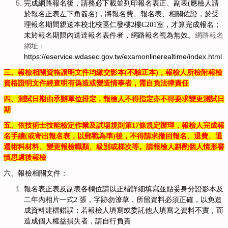
完成網路報名後，請務必下載並列印報名表正、副表(應檢人請
於報名正表左下角簽名)，將報名費、報名表、相關佐證，於受
理報名期間親送本校北校區仁發樓2樓C201室，才算完成報名；
網路報名
未於報名期限內送達報名表件者，網路報名視為無效。
網址：
https://eservice.wdasec.gov.tw/examonlinerealtime/index.html
三、
報檢相關資格證明文件均繳交影本
(
不驗正本
)
，報檢人所檢附報檢
資格證明文件經查明有偽造或變造情事者，需自負法律責任
四、
測試日期由承辦單位排定，報檢人不得指定亦不得要求變更測試日
期
五、
依技術士技能檢定作業及試場規則第
17
條規定辦理，報檢人完成報
名手續
(
或寄出報名表，以郵戳為準
)
後，不得請求撤回報名、退費、退
還術科材料、變更報檢職類、級別或梯次等。請報檢人斟酌個人情形審
慎思慮後報檢
六、報檢相關文件：
報名表正表及副表各欄位請以正楷詳細填寫並貼妥身分證影本及
二年內相片一式2 張，字跡勿潦草，所留資料必須正確，以免造
成資料建檔錯誤；若報檢人填寫或委託他人填寫之資料不實，而
造成個人權益損失者，請自行負責