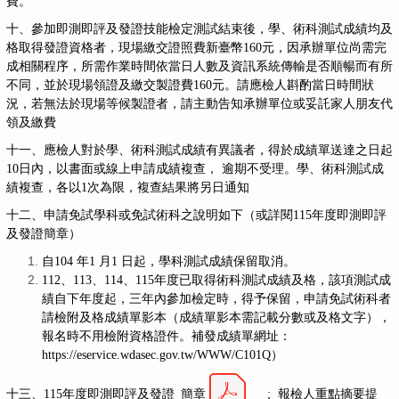
費
。
十、參加即測即評及發證技能檢定測試結束後，學、術科測試成績均及
格取得發證資格者，現場繳交證照費新臺幣160元，因承辦單位尚需完
成相關程序，所需作業時間依當日人數及資訊系統傳輸是否順暢而有所
不同，並於現場領證及繳交製證費160元。請應檢人斟酌當日時間狀
況，若無法於現場等候製證者，請主動告知承辦單位或妥託家人朋友代
領及繳費
十一、應檢人對於學、術科測試成績有異議者，得於成績單送達之日起
10日內，以書面或線上
申請成績複查， 逾期不受理。學、術科測試成
績複查，各以1次為限，
複查結果將另日通知
十二、申請免試學科或免試術科之說明如下（或詳閱115年度即測即評
及發證簡章）
自104 年1 月1 日起，學科測試成績保留取消。
112
、
113
、
114
、
115
年度已取得術科測試成績及格，該項測試成
績自下年度起，三年內參加檢定時，得予保留，申請免試術科者
請檢附及格成績單影本（成績單影本需記載分數或及格文字），
報名時不用檢附資格證件。補發成績單網址：
https://eservice.wdasec.gov.tw/WWW/C101Q
）
十三、
115年度即測即評及發證_簡章
; 報檢人重點摘要提