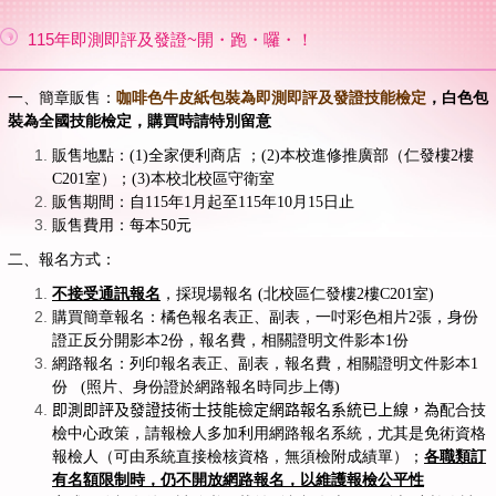
115年即測即評及發證~開・跑・囉・！
一、簡章販售：
咖啡色牛皮紙包裝為即測即評及發證技能檢定
，白色包
裝為全國技能檢定，購買時請特別留意
販售地點：(1)全家便利商店 ；(2)本校進修推廣部（仁發樓2樓
C201室）；(3)本校北校區守衛室
販售期間：自115年1月起至115年10月15日止
販售費用：每本50元
二、報名方式：
不接受通訊報名
，採現場報名 (北校區仁發樓2樓C201室)
購買簡章報名：橘色報名表正、副表，一吋彩色相片2張
，
身份
證正反分開影本2份
，
報名費
，
相關證明文件影本1份
網路報名：
列印報名表正、副表，
報名費，相關證明文件影本1
份 (照片、身份證於網路報名時同步上傳)
即測即評及發證技術士技能檢定網路報名系統已上線，為
配合技
檢中心政策，請報檢人多加利用網路報名系統，尤其是免術資格
報檢人（可由系統直接檢核資格，無須檢附成績單）；
各職類訂
有名額限制時，仍不開放網路報名，以維護報檢公平性