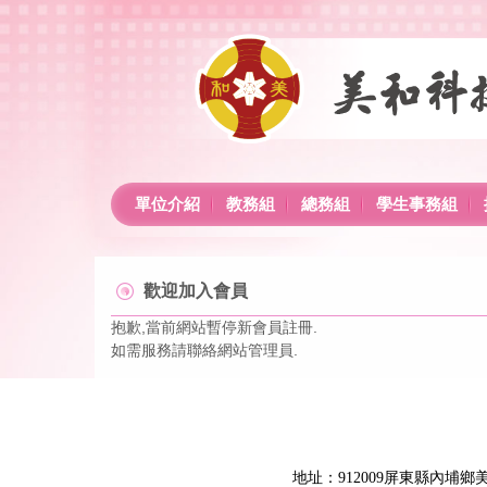
跳
到
主
要
內
容
區
單位介紹
教務組
總務組
學生事務組
歡迎加入會員
抱歉,當前網站暫停新會員註冊.
如需服務請聯絡網站管理員.
地址：912009屏東縣內