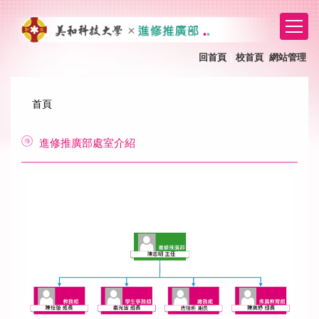
跳
到
主
要
回首頁
｜
校首頁
網站管理
｜
內
容
區
首頁
進修推廣部處室介紹