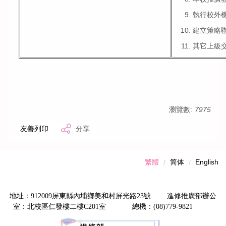
執行校外
建立策略
其它上級
瀏覽數:
7975
友善列印
分享
繁體
简体
English
地址：912009屏東縣內埔鄉美和村屏光路23號 進修推廣部辦公
室：北校區仁發樓二樓C201室 總機：(08)779-9821