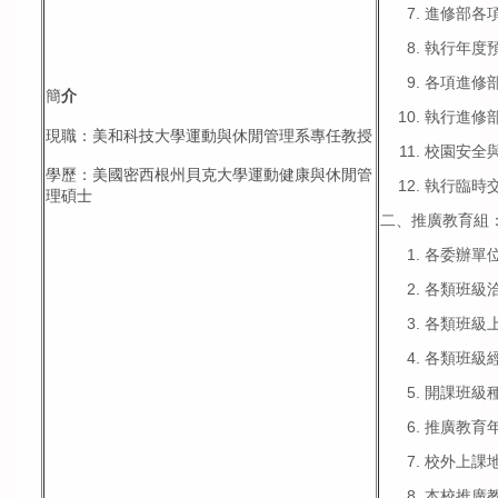
進修部各
執行年度
各項進修
簡
介
執行進修
現職：美和科技大學運動與休閒管理系專任教授
校園安全
學歷：
美國密西根州貝克大學運動健康與休閒管
執行臨時
理碩士
二、推廣教育組
各委辦單
各類班級
各類班級
各類班級
開課班級
推廣教育
校外上課
本校推廣