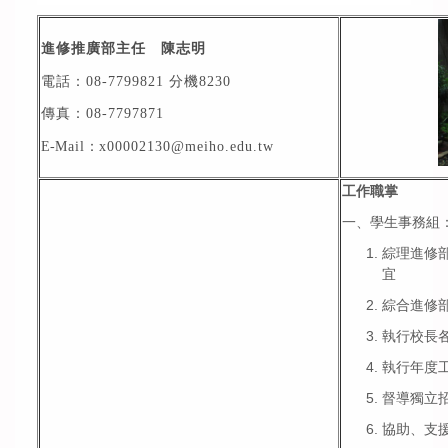
進修推廣部主任 陳志明
電話：
08-7799821 分機
8230
傳真：
08-7797871
E-
Mail
：
x00002130
@meiho.edu.tw
工作職掌
一、學生事務組
綜理進修
宜
綜合進修
執行校長
執行年度
督導獨立
協助、支援