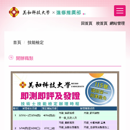
跳
到
主
要
回首頁
｜
校首頁
網站管理
｜
內
容
區
首頁
技能檢定
開辦職類