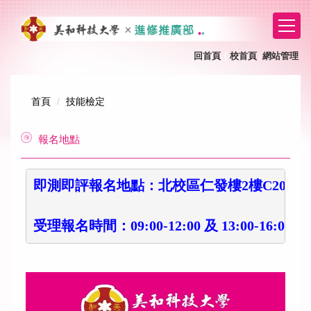
跳
到
主
要
回首頁
｜
校首頁
網站管理
｜
內
容
區
首頁
技能檢定
報名地點
即測即評報名地點：北校區仁發樓2樓C201室
受理報名時間：09:00-12:00 及 13:00-16