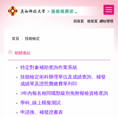
跳
到
主
要
回首頁
｜
校首頁
網站管理
｜
內
容
區
首頁
技能檢定
相關連結
特定對象補助查詢作業系統
技能檢定術科辦理單位及成績查詢、補發
成績單及證照費繳費單列印
3年內報名相同職類級別免附報檢資格查詢
學科_線上模擬測試
申請換、補發證書表