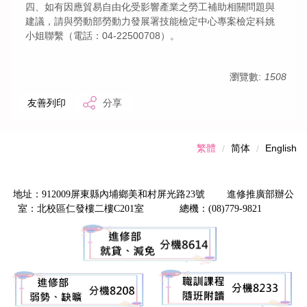
四、如有因應貿易自由化受影響產業之勞工補助相關問題與
建議，請與勞動部勞動力發展署技能檢定中心專案檢定科姚
小姐聯繫（電話：04-22500708）。
瀏覽數:
1508
友善列印
分享
繁體
简体
English
地址：912009屏東縣內埔鄉美和村屏光路23號 進修推廣部辦公
室：北校區仁發樓二樓C201室 總機：(08)779-9821