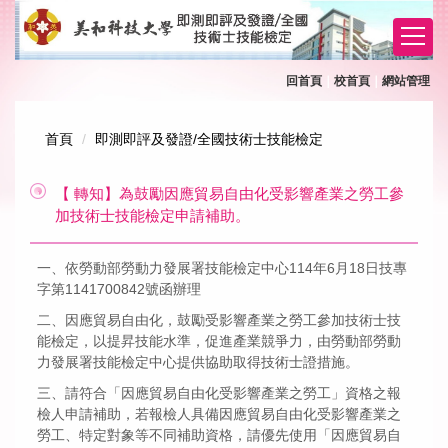
跳
到
主
要
回首頁
｜
校首頁
｜
網站管理
內
容
首頁
即測即評及發證/全國技術士技能檢定
區
【 轉知】為鼓勵因應貿易自由化受影響產業之勞工參
加技術士技能檢定申請補助。
一、依勞動部勞動力發展署技能檢定中心114年6月18日技專
字第1141700842號函辦理
二、因應貿易自由化，鼓勵受影響產業之勞工參加技術士技
能檢定，以提昇技能水準，促進產業競爭力，由勞動部勞動
力發展署技能檢定中心提供協助取得技術士證措施。
三、請符合「因應貿易自由化受影響產業之勞工」資格之報
檢人申請補助，若報檢人具備因應貿易自由化受影響產業之
勞工、特定對象等不同補助資格，請優先使用「因應貿易自