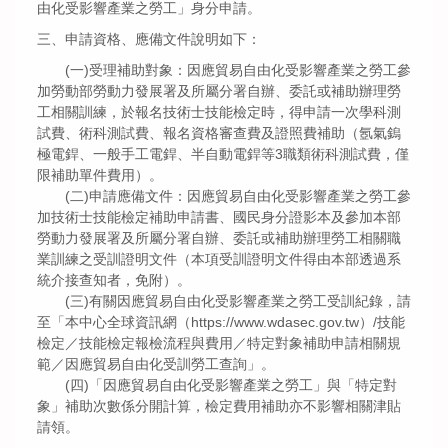
由化受影響產業之勞工」身分申請。
三、申請資格、應備文件說明如下：
(一)受理補助對象：因應貿易自由化受影響產業之勞工參
加勞動部勞動力發展署及所屬分署自辦、委託或補助辦理勞
工相關訓練，於報名技術士技能檢定時，得申請一次學科測
試費、術科測試費、報名資格審查費及證照費補助（氬氣鎢
極電銲、一般手工電銲、半自動電銲等3職類術科測試費，僅
限補助單件費用）。
(二)申請應備文件：因應貿易自由化受影響產業之勞工參
加技術士技能檢定補助申請書、國民身分證影本及參加本部
勞動力發展署及所屬分署自辦、委託或補助辦理勞工相關職
業訓練之受訓證明文件（本項受訓證明文件得由本部透過系
統介接查知者，免附）。
(三)有關因應貿易自由化受影響產業之勞工受訓紀錄，請
至「本中心全球資訊網（https://www.wdasec.gov.tw）/技能
檢定／技能檢定報檢流程與費用／特定對象補助申請相關規
範／因應貿易自由化受訓勞工查詢」。
(四)「因應貿易自由化受影響產業之勞工」與「特定對
象」補助次數係分開計算，檢定費用補助亦不影響相關津貼
請領。