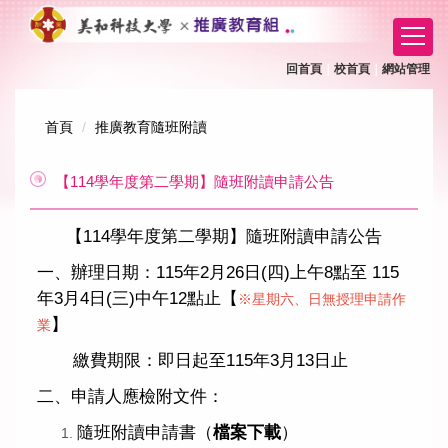
跳
到
主
回首頁
｜
校首頁
｜
網站管理
要
內
容
首頁
推廣教育隨班附讀
區
【114學年度第二學期】隨班附讀申請公告
【114學年度第二學期】隨班附讀申請公告
一、辦理日期：115年2月26日(四)上午8點至 115
年3月4日(三)中午12點止【
※星期六、日無授理申請作
】
業
繳費期限：即日起至115年3月13日止
二、申請人應檢附文件：
隨班附讀申請書（
檔案下載
）