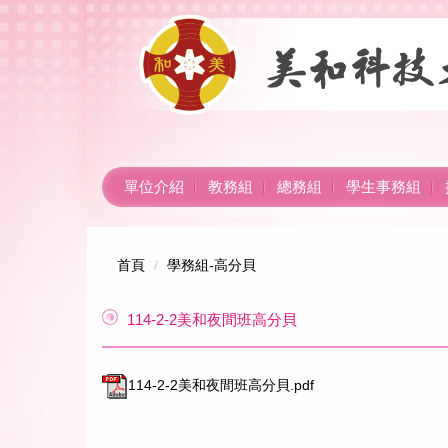
跳
到
主
要
內
容
區
單位介紹
教務組
總務組
學生事務組
首頁
學務組-高分貝
114-2-2美和夜間班高分貝
114-2-2美和夜間班高分貝.pdf