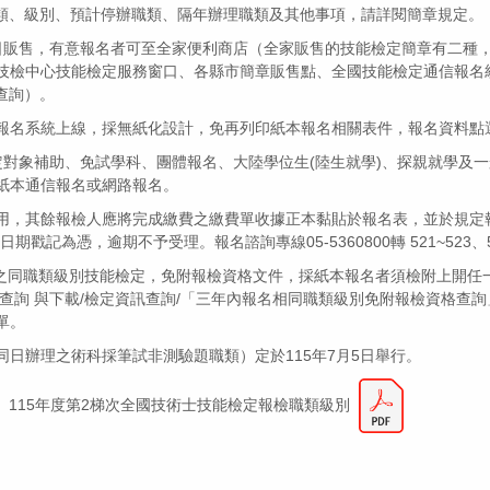
類、級別、預計停辦職類、隔年辦理職類及其他事項，請詳閱簡章規定。
月5日販售，有意報名者可至全家便利商店（全家販售的技能檢定簡章有二種
檢中心技能檢定服務窗口、各縣市簡章販售點、全國技能檢定通信報名統一收件
查詢）。
報名系統上線，採無紙化設計，免再列印紙本報名相關表件，報名資料點
請特定對象補助、免試學科、團體報名、大陸學位生(陸生就學)、探親就學
紙本通信報名或網路報名。
用，其餘報檢人應將完成繳費之繳費單收據正本黏貼於報名表，並於規定報
記為憑，逾期不予受理。報名諮詢專線05-5360800轉 521~523、52
格未修改之同職類級別技能檢定，免附報檢資格文件，採紙本報名者須檢附上
資訊查詢 與下載/檢定資訊查詢/「三年內報名相同職類級別免附報檢資格
單。
日辦理之術科採筆試非測驗題職類）定於115年7月5日舉行。
5年度第2梯次全國技術士技能檢定報檢職類級別