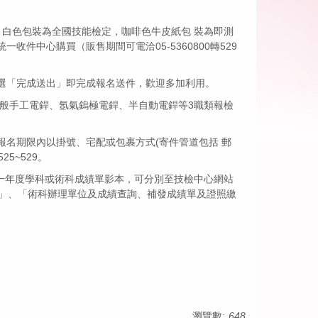
，白色包裝為全國技能檢定，咖啡色牛皮紙包 裝為即測
中心購買（販售期間可電洽05-5360800轉529
選「完成送出」即完成報名送件，歡迎多加利用。
及一般手工電銲、氬氣鎢極電銲、半自動電銲等3職類報檢
名期限內以掛號、宅配或包裹方式(寄件管道包括 郵
5~529。
開任一年度學科或術科成績單影本，可分別至技檢中心網站
查詢」、「術科辦理單位及成績查詢、補發成績單及證照繳
瀏覽數:
648