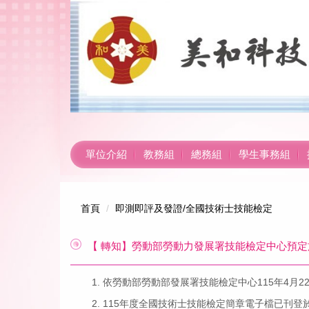
跳
到
主
要
內
容
區
單位介紹
教務組
總務組
學生事務組
首頁
即測即評及發證/全國技術士技能檢定
【 轉知】勞動部勞動力發展署技能檢定中心預定於
依勞動部勞動部發展署技能檢定中心115年4月22日
115年度全國技術士技能檢定簡章電子檔已刊登