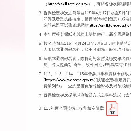
（
https://skill.tcte.edu.tw
），有關各梯次辦理職
旨揭檢定梯次之簡章自115年4月17日起至5
即評及發證技能檢定，購買時請特別留意）或洽技
詢問或逕至試務資訊網站
https://skill.tcte.edu.tw
本年度報名採紙本與線上雙軌併行，新全國網路
報名時間為115年4月24日至5月5日，除申
人限紙本通信報名外，餘不分職類、級別均可採
採紙本通信報名者，除特定對象暫免繳交報名費
局、各大超商等)寄出，收件日期以郵戳或有註明日期戳
112、113、114、115年曾參加報檢資
(
https://www.wdasec.gov.tw
)/技能檢定/檢定
費單列印」，查詢是否免附報檢資格及補印成績
旨揭檢定梯次採筆試測驗題方式之學科測試（含同
115年度全國技術士技能檢定簡章
11