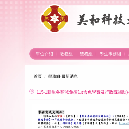
跳
到
主
要
內
容
區
單位介紹
教務組
總務組
學生事務組
首頁
學務組-最新消息
115-1新生各類減免須知(含免學費及行政院補助)