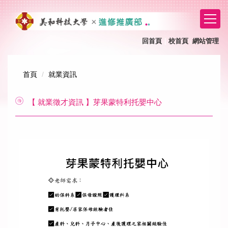
跳
到
主
要
回首頁
｜
校首頁
網站管理
｜
內
容
區
首頁
就業資訊
【 就業徵才資訊 】芽果蒙特利托嬰中心