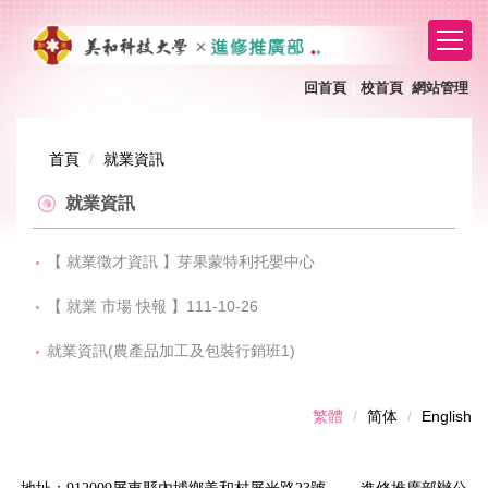
跳
到
主
要
回首頁
｜
校首頁
網站管理
｜
內
容
區
首頁
就業資訊
就業資訊
【 就業徵才資訊 】芽果蒙特利托嬰中心
【 就業 市場 快報 】111-10-26
就業資訊(農產品加工及包裝行銷班1)
繁體
简体
English