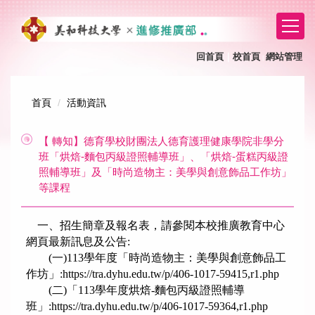
跳
到
主
要
回首頁
｜
校首頁
網站管理
｜
內
容
區
首頁
活動資訊
【 轉知】德育學校財團法人德育護理健康學院非學分
班「烘焙-麵包丙級證照輔導班」、「烘焙-蛋糕丙級證
照輔導班」及「時尚造物主：美學與創意飾品工作坊」
等課程
一、招生簡章及報名表，請參閱本校推廣教育中心
網頁最新訊息及公告:
(一)113學年度「時尚造物主：美學與創意飾品工
作坊」:
https://tra.dyhu.edu.tw/p/406-1017-59415,r1.php
(二)「113學年度烘焙-麵包丙級證照輔導
班」:
https://tra.dyhu.edu.tw/p/406-1017-59364,r1.php