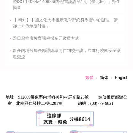
暨ISO 14064&14068國際證書認證第1期（臺北班）」招生
簡章
【 轉知】中國文化大學推廣教育部終身學習中心辦理「講
師全方位培訓計畫」
即日起推廣教育課程採多元繳費方式
新任內埔分局長郭譯隆率同仁到校拜訪，並進行校園安全議
題交流
繁體
简体
English
地址：912009屏東縣內埔鄉美和村屏光路23號 進修推廣部辦公
室：北校區仁發樓二樓C201室 總機：(08)779-9821