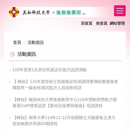
跳
到
主
要
回首頁
｜
校首頁
網站管理
｜
內
容
區
首頁
活動資訊
活動資訊
115年度第1次原住民族語言能力認證測驗
【 轉知】115年度技術士技能檢定民俗調理業傳統整復推拿
職類單一級術科測試監評人員資格培訓
【轉知】輔英科技大學推廣教育中心115年勞動部勞動力發
展署iCAP標章認證【嬰幼兒按摩與瑜珈】培訓課程
【轉知】南華大學114年11-12月份開辦之犬貓膳食之漢方
添加物實作班第03期課程