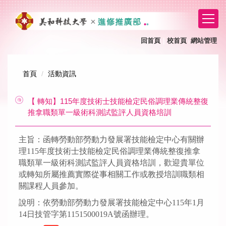
跳
到
主
要
回首頁
｜
校首頁
網站管理
｜
內
容
區
首頁
活動資訊
【 轉知】115年度技術士技能檢定民俗調理業傳統整復
推拿職類單一級術科測試監評人員資格培訓
主旨：函轉勞動部勞動力發展署技能檢定中心有關辦
理
115
年度技術士技能檢定民俗調理業傳統整復推拿
職類單一級術科測試監評人員資格培訓，歡迎貴單位
或轉知所屬推薦實際從事相關工作或教授培訓職類相
關課程人員參加。
說明：依勞動部勞動力發展署技能檢定中心
115
年
1
月
14
日技管字第
1151500019A
號函辦理。