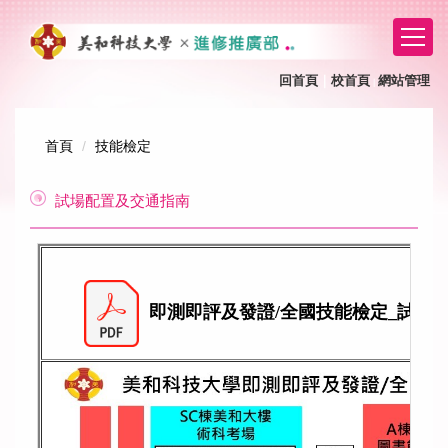
跳
到
主
要
回首頁
｜
校首頁
網站管理
｜
內
容
區
首頁
技能檢定
試場配置及交通指南
即測即評及發證/全國技能檢定_試場配置